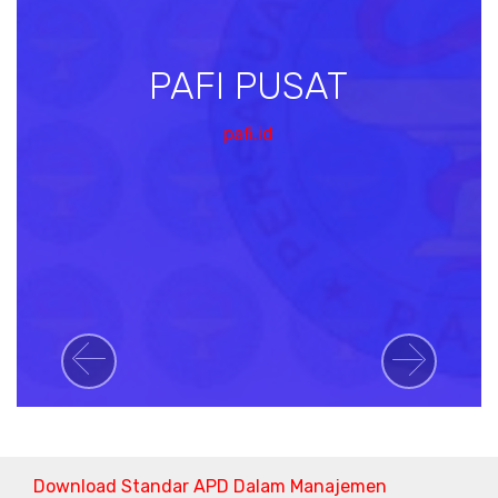
PAFI PUSAT
pafi.id
Previous
Next
Download Standar APD Dalam Manajemen